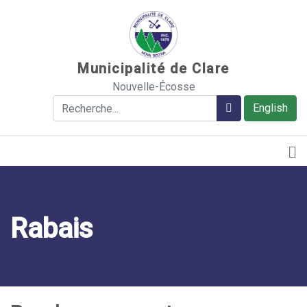
Sauter au contenu
Municipalité de Clare
Nouvelle-Écosse
Rechercher
Rechercher
English
Rabais