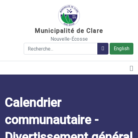
Sauter au contenu
Municipalité de Clare
Nouvelle-Écosse
Rechercher
Rechercher
English
Calendrier
communautaire -
Divertissement général