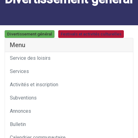
Divertissement général
Festivals et activités culturelles
Catégorie
Menu
Service des loisirs
Services
Activités et inscription
Subventions
Annonces
Bulletin
Calendrier communautaire