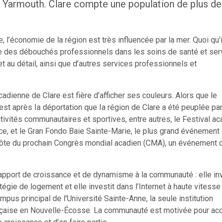
 de Yarmouth. Clare compte une population de plus de
, l’économie de la région est très influencée par la mer. Quoi qu’i
ffre des débouchés professionnels dans les soins de santé et ser
 au détail, ainsi que d’autres services professionnels et
adienne de Clare est fière d’afficher ses couleurs. Alors que le
'est après Ia déportation que Ia région de Clare a été peuplée par
tivités communautaires et sportives, entre autres, le Festival ac
nce, et le Gran Fondo Baie Sainte-Marie, le plus grand événement
hôte du prochain Congrès mondial acadien (CMA), un événement c
’apport de croissance et de dynamisme à la communauté : elle inv
tégie de logement et elle investit dans l’Internet à haute vitess
mpus principal de l'Université Sainte-Anne, la seule institution
çaise en Nouvelle-Écosse. La communauté est motivée pour accu