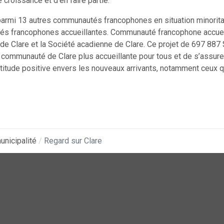
croissance et d’en faire partie.
e parmi 13 autres communautés francophones en situation minorita
és francophones accueillantes. Communauté francophone accuei
é de Clare et la Société acadienne de Clare. Ce projet de 697 887 
 la communauté de Clare plus accueillante pour tous et de s’assur
itude positive envers les nouveaux arrivants, notamment ceux q
unicipalité
Regard sur Clare