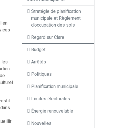
Stratégie de planification
municipale et Règlement
l en
d’occupation des sols
vices
Regard sur Clare
Budget
 les
Arrêtés
adien
Politiques
 de
ulturel
Planification municipale
Limites électorales
estit
e dans
Énergie renouvelable
eillir
Nouvelles