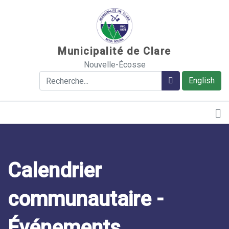
Sauter au contenu
Municipalité de Clare
Nouvelle-Écosse
Rechercher
Rechercher
English
Calendrier
communautaire -
Événements