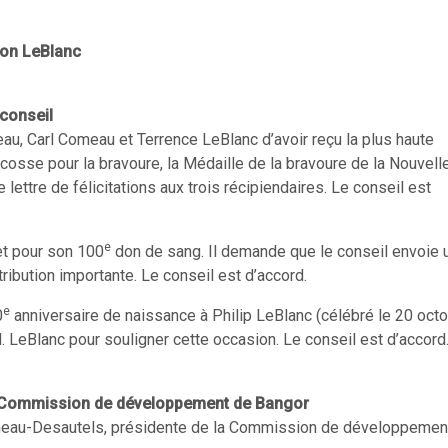
von LeBlanc
conseil
au, Carl Comeau et Terrence LeBlanc d’avoir reçu la plus haute
osse pour la bravoure, la Médaille de la bravoure de la Nouvell
ettre de félicitations aux trois récipiendaires. Le conseil est
e
et pour son 100
don de sang. Il demande que le conseil envoie 
ribution importante. Le conseil est d’accord.
e
0
anniversaire de naissance à Philip LeBlanc (célébré le 20 octob
. LeBlanc pour souligner cette occasion. Le conseil est d’accord
, Commission de développement de Bangor
Comeau-Desautels, présidente de la Commission de développemen