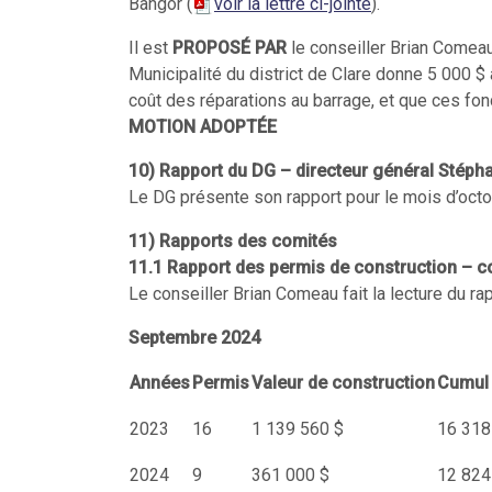
Bangor (
voir la lettre ci-jointe
).
Il est
PROPOSÉ PAR
le conseiller Brian Comea
Municipalité du district de Clare donne 5 000 
coût des réparations au barrage, et que ces fon
MOTION ADOPTÉE
10)
Rapport du DG – directeur général Stéph
Le DG présente son rapport pour le mois d’octo
11)
Rapports des comités
11.1
Rapport des permis de construction – c
Le conseiller Brian Comeau fait la lecture du 
Septembre 2024
Années
Permis
Valeur de construction
Cumul 
2023
16
1 139 560 $
16 318
2024
9
361 000 $
12 824