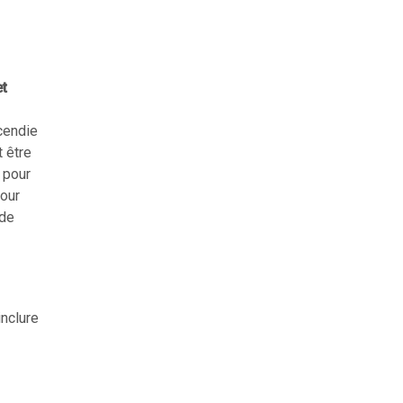
et
cendie
 être
 pour
pour
 de
inclure