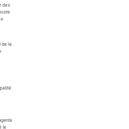
r des
 poste
es
 de la
e
palité
’agente
é le