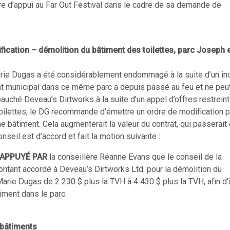
ttre d’appui au Far Out Festival dans le cadre de sa demande de
ication – démolition du bâtiment des toilettes, parc Joseph 
arie Dugas a été considérablement endommagé à la suite d’un in
 municipal dans ce même parc a depuis passé au feu et ne peut
uché Deveau’s Dirtworks à la suite d’un appel d’offres restreint
toilettes, le DG recommande d’émettre un ordre de modification 
e bâtiment. Cela augmenterait la valeur du contrat, qui passerait
nseil est d’accord et fait la motion suivante :
APPUYÉ PAR
la conseillère Réanne Evans que le conseil de la
ontant accordé à Deveau’s Dirtworks Ltd. pour la démolition du
arie Dugas de 2 230 $ plus la TVH à 4 430 $ plus la TVH, afin d’
iment dans le parc.
 bâtiments