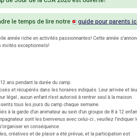
 de Jour de la CJA 2026 est
ouverte
!
ndre le temps de lire notre
guide pour parents ic
elle année riche en activités passionnantes! Cette année s'anno
 invités exceptionnels!
à 12 ans pendant la durée du camp.
osés et récupérés dans les horaires indiqués. Leur arrivée et leu
ur légal ; aucun enfant n'est autorisé à rentrer seul à la maison.
présents tous les jours du camp chaque semaine.
fiés à la garde d'un animateur au sein d'un groupe de 8 à 12 enfa
pagnateur sont les bienvenus avec celui-ci ; veuillez l'indiquer 
e s'organiser en conséquence.
es, créatives et de plaisir a été prévue, et la participation est