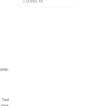
COVID-19
ointe-
. Tout
s pour