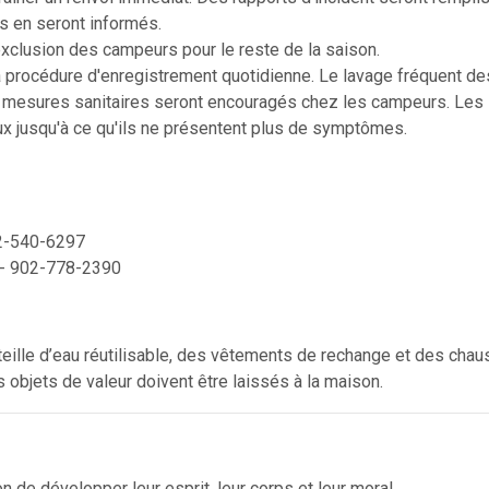
rs en seront informés.
exclusion des campeurs pour le reste de la saison.
a procédure d'enregistrement quotidienne. Le lavage fréquent de
s mesures sanitaires seront encouragés chez les campeurs. Les
x jusqu'à ce qu'ils ne présentent plus de symptômes.
02-540-6297
n - 902-778-2390
uteille d’eau réutilisable, des vêtements de rechange et des cha
s objets de valeur doivent être laissés à la maison.
n de développer leur esprit, leur corps et leur moral.