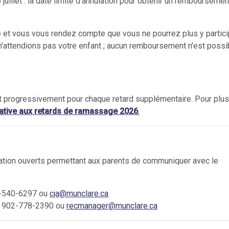
illet : la date limite d'annulation pour obtenir un remboursemen
t vous vous rendez compte que vous ne pourrez plus y partici
 n'attendions pas votre enfant ; aucun remboursement n'est possi
nt progressivement pour chaque retard supplémentaire. Pour plu
elative aux retards de ramassage 2026
.
ation ouverts permettant aux parents de communiquer avec le
2-540-6297 ou
cja@munclare.ca
on 902-778-2390 ou
recmanager@munclare.ca