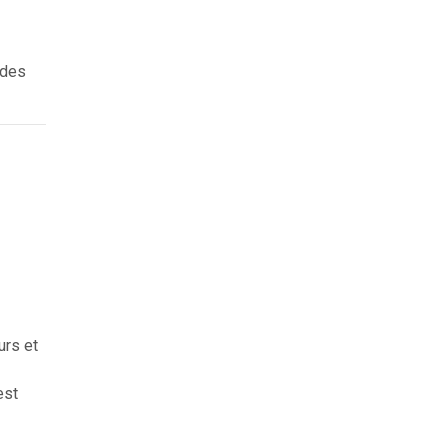
 des
urs et
est