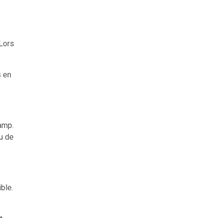
 Lors
s en
amp.
u de
ble.