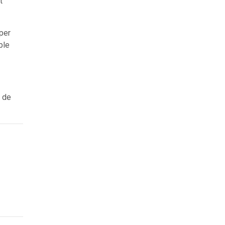
t
per
ble
s de