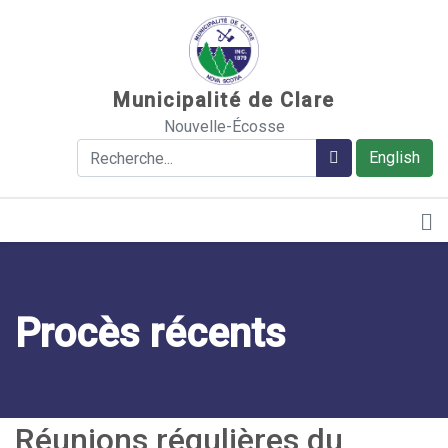
Sauter au contenu
Municipalité de Clare
Nouvelle-Écosse
Rechercher
Rechercher
English
Procès récents
Réunions régulières du